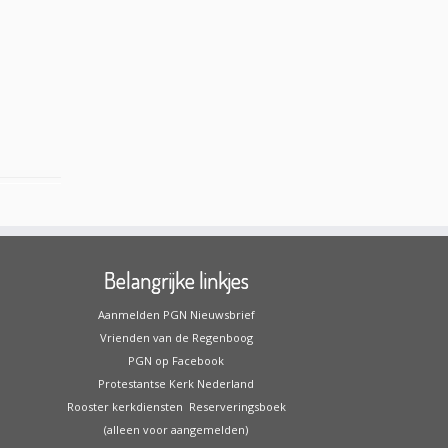
Belangrijke linkjes
Aanmelden PGN Nieuwsbrief
Vrienden van de Regenboog
PGN op Facebook
Protestantse Kerk Nederland
Rooster kerkdiensten
Reserveringsboek
(alleen voor aangemelden)