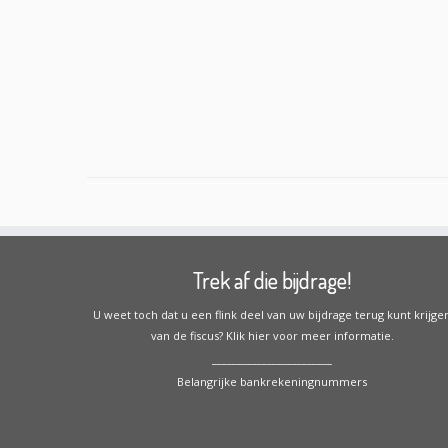
Trek af die bijdrage!
U weet toch dat u een flink deel van uw bijdrage terug kunt krijge
van de fiscus?
Klik hier voor meer informatie.
________________________
Belangrijke bankrekeningnummers