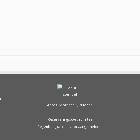
n
Adres: Sportlaan 5, Nuenen
___________________
Reserveringsboek ruimtes
Regenboog (alleen voor aangemelden)