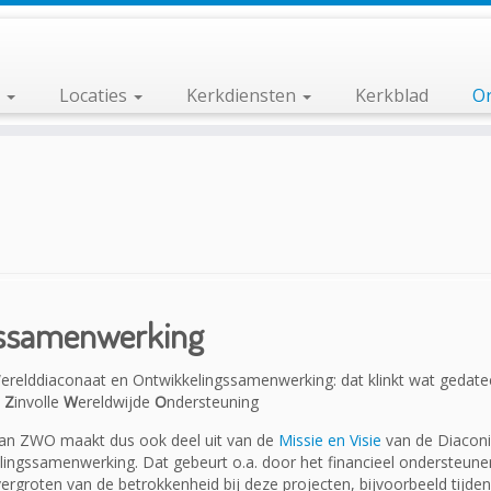
n
Locaties
Kerkdiensten
Kerkblad
Or
gssamenwerking
erelddiaconaat en Ontwikkelingssamenwerking: dat klinkt wat gedate
:
Z
involle
W
ereldwijde
O
ndersteuning
 van ZWO maakt dus ook deel uit van de
Missie en Visie
van de Diacon
ingssamenwerking. Dat gebeurt o.a. door het financieel ondersteune
rgroten van de betrokkenheid bij deze projecten, bijvoorbeeld tijde