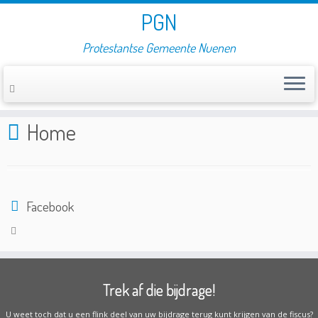
PGN
Protestantse Gemeente Nuenen
Home
»
Home
Home
Facebook
Trek af die bijdrage!
U weet toch dat u een flink deel van uw bijdrage terug kunt krijgen van de fiscus?