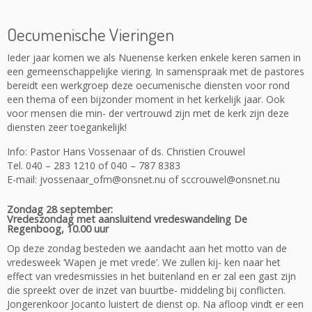
Oecumenische Vieringen
Ieder jaar komen we als Nuenense kerken enkele keren samen in
een gemeenschappelijke viering. In samenspraak met de pastores
bereidt een werkgroep deze oecumenische diensten voor rond
een thema of een bijzonder moment in het kerkelijk jaar. Ook
voor mensen die min- der vertrouwd zijn met de kerk zijn deze
diensten zeer toegankelijk!
Info: Pastor Hans Vossenaar of ds. Christien Crouwel
Tel. 040 – 283 1210 of 040 – 787 8383
E-mail: jvossenaar_ofm@onsnet.nu of sccrouwel@onsnet.nu
Zondag 28 september:
Vredeszondag met aansluitend vredeswandeling De
Regenboog, 10.00 uur
Op deze zondag besteden we aandacht aan het motto van de
vredesweek ‘Wapen je met vrede’. We zullen kij- ken naar het
effect van vredesmissies in het buitenland en er zal een gast zijn
die spreekt over de inzet van buurtbe- middeling bij conflicten.
Jongerenkoor Jocanto luistert de dienst op. Na afloop vindt er een