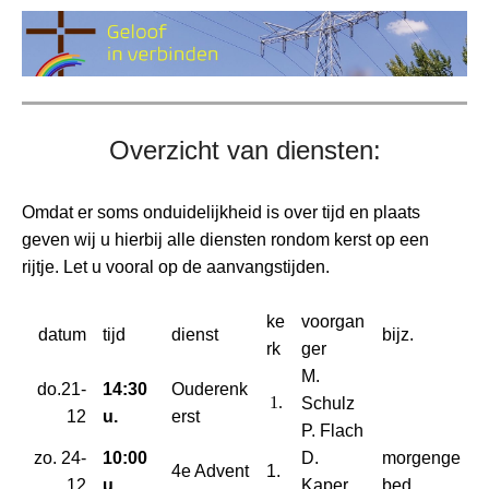
Overzicht van diensten:
Omdat er soms onduidelijkheid is over tijd en plaats
geven wij u hierbij alle diensten rondom kerst op een
rijtje. Let u vooral op de aanvangstijden.
ke
voorgan
datum
tijd
dienst
bijz.
rk
ger
M.
do.21-
14:30
Ouderenk
1.
Schulz
12
u.
erst
P. Flach
zo. 24-
10:00
D.
morgenge
4e Advent
1.
12
u.
Kaper
bed