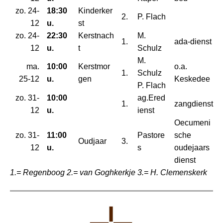
zo. 24-
18:30
Kinderker
2.
P. Flach
12
u.
st
zo. 24-
22:30
Kerstnach
M.
1.
ada-dienst
12
u.
t
Schulz
M.
ma.
10:00
Kerstmor
o.a.
1.
Schulz
25-12
u.
gen
Keskedee
P. Flach
zo. 31-
10:00
ag.Ered
1.
zangdienst
12
u.
ienst
Oecumeni
zo. 31-
11:00
Pastore
sche
Oudjaar
3.
12
u.
s
oudejaars
dienst
1.= Regenboog 2.= van Goghkerkje 3.= H. Clemenskerk